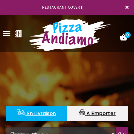
×
RESTAURANT OUVERT
0
ACCUEIL
LA CARTE
VOTRE COMPTE
NOTRE RESTAURANT
En Livraison
A Emporter
VOS AVIS
MENTIONS LÉGALES
Go!