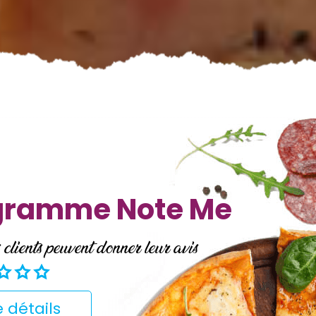
ogramme Note Me
ients peuvent donner leur avis
 détails