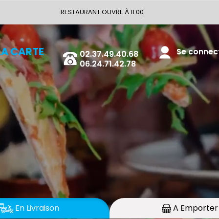
Vous
02.37.49.40.68
LA CARTE
Se connecte
06.24.71.42.78
En Livraison
A Emporter