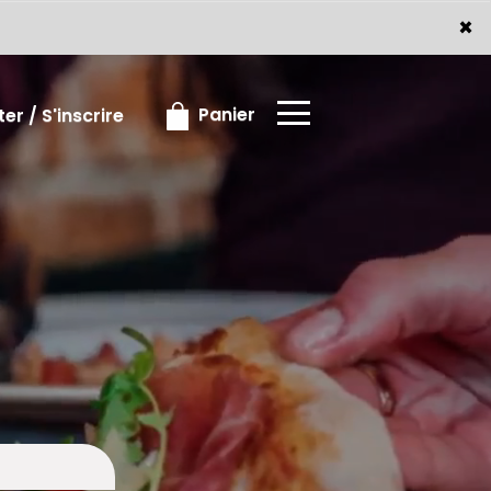
x
×
Panier
r / S'inscrire