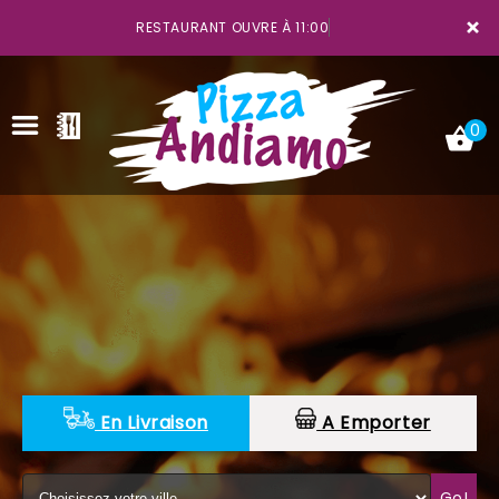
×
RESTAURANT OUVRE À 11:00
0
ACCUEIL
LA CARTE
VOTRE COMPTE
NOTRE RESTAURANT
En Livraison
A Emporter
VOS AVIS
MENTIONS LÉGALES
Go!