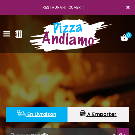
×
RESTAURANT OUVERT
0
ACCUEIL
LA CARTE
VOTRE COMPTE
NOTRE RESTAURANT
En Livraison
A Emporter
VOS AVIS
MENTIONS LÉGALES
Go!